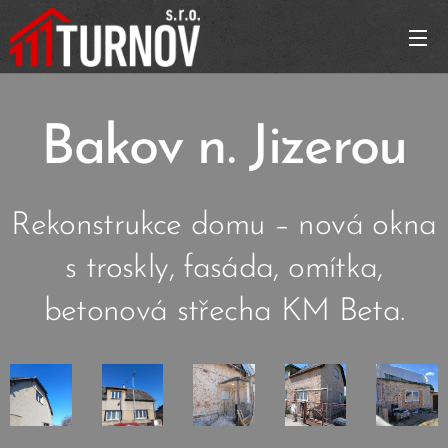
Bakov n. Jizerou
Rekonstrukce domu – nová okna
s troskly, fasáda, omítka,
betonová střecha KM Beta.